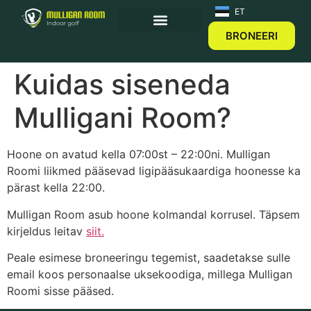
EN
ET
BRONEERI
Kuidas siseneda
Mulligani Room?
Hoone on avatud kella 07:00st – 22:00ni. Mulligan
Roomi liikmed pääsevad ligipääsukaardiga hoonesse ka
pärast kella 22:00.
Mulligan Room asub hoone kolmandal korrusel. Täpsem
kirjeldus leitav
siit.
Peale esimese broneeringu tegemist, saadetakse sulle
email koos personaalse uksekoodiga, millega Mulligan
Roomi sisse pääsed.