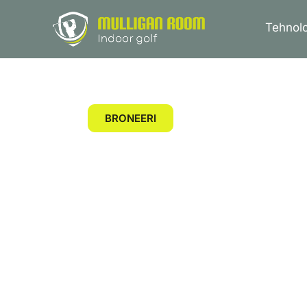
MULLIGA
Tehnol
ROOM
Vii oma mäng uuele tasemele meie huba
BRONEERI