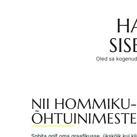
H
SI
Oled sa kogenud 
NII HOMMIKU-
ÕHTUINIMESTE
Sobita golf oma graafikusse, ükskõik kui ki