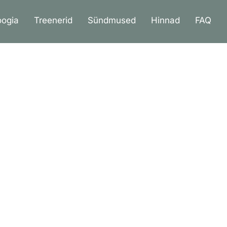
N
oogia
Treenerid
Sündmused
Hinnad
FAQ
ses golfistuudios