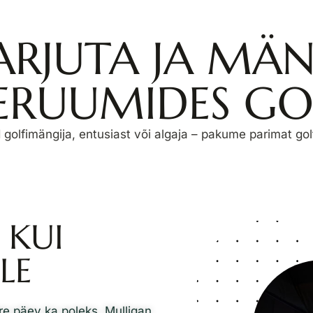
ARJUTA JA MÄN
SERUUMIDES GOL
golfimängija, entusiast või algaja – pakume parimat golf
 KUI
LE
ire päev ka poleks. Mulligan