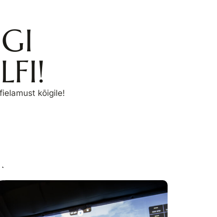
GI
FI!
ielamust kõigile!